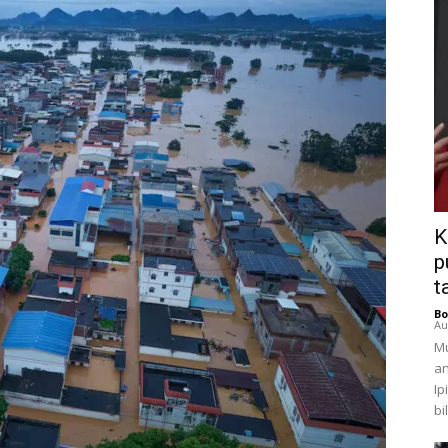
K
p
t
Bo
Au
Mu
an
Ip
bi