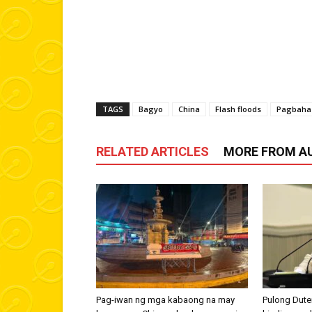
TAGS
Bagyo
China
Flash floods
Pagbaha
RELATED ARTICLES
MORE FROM A
Pag-iwan ng mga kabaong na may
Pulong Dutert