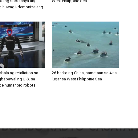
ko ng soberanya ang
West Philippine Sea
 huwag I-demonize ang
bala ng retaliation sa
26 barko ng China, namataan sa 4 na
babawal ng U.S. sa
lugar sa West Philippine Sea
de humanoid robots