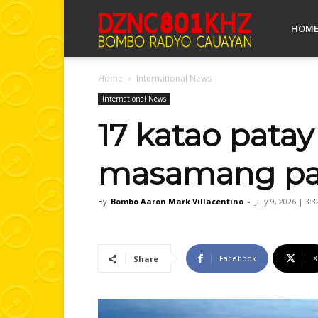
Bombo
HOM
Home
International News
Radyo
International News
17 katao pata
Cauayan
masamang pa
By
Bombo Aaron Mark Villacentino
-
July 9, 2026 | 3:
Facebook
X
Share