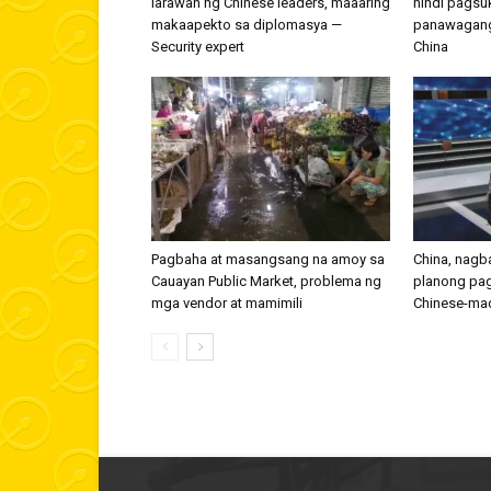
larawan ng Chinese leaders, maaaring
hindi pagsu
makaapekto sa diplomasya —
panawagang
Security expert
China
Pagbaha at masangsang na amoy sa
China, nagba
Cauayan Public Market, problema ng
planong pag
mga vendor at mamimili
Chinese-ma