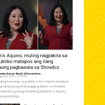
ris Aquino, muling nagpakita sa
ubliko matapos ang ilang
aong pagkawala sa Showbiz
mbo Aaron Mark Villacentino
-
gust 8, 2026 | 2:55 PM
ling humarap sa publiko si Kris Aquino matapos
g ilang taong hindi pagiging aktibo sa showbiz.
inakilala ng isang streaming platform si Aquino
lang kanilang...