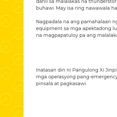
dahil sa malalakas na thundersto
buhawi. May isa ring nawawala ha
Nagpadala na ang pamahalaan ng 
equipment sa mga apektadong lu
na magpapatuloy pa ang malalaka
Inatasan din ni Pangulong Xi Jin
mga operasyong pang-emergenc
pinsala at pagkasawi.