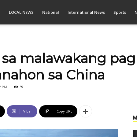
E
LOCAL NEWS
National
International News
Sports
N
y sa malawakang pag
nahon sa China
32 PM
59
Viber
Copy URL
M