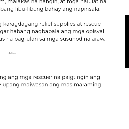
rm, malakas na hangin, at mga naiulat na
bang libu-libong bahay ang napinsala.
karagdagang relief supplies at rescue
gar habang nagbabala ang mga opisyal
s na pag-ulan sa mga susunod na araw.
--Ads--
ping ang mga rescuer na paigtingin ang
y upang maiwasan ang mas maraming