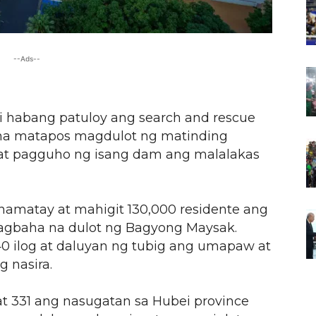
--Ads--
i habang patuloy ang search and rescue
hina matapos magdulot ng matinding
at pagguho ng isang dam ang malalakas
namatay at mahigit 130,000 residente ang
pagbaha na dulot ng Bagyong Maysak.
0 ilog at daluyan ng tubig ang umapaw at
g nasira.
t 331 ang nasugatan sa Hubei province