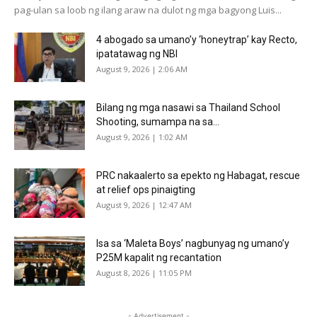
pag-ulan sa loob ng ilang araw na dulot ng mga bagyong Luis...
4 abogado sa umano’y ‘honeytrap’ kay Recto,
ipatatawag ng NBI
August 9, 2026 | 2:06 AM
Bilang ng mga nasawi sa Thailand School
Shooting, sumampa na sa...
August 9, 2026 | 1:02 AM
PRC nakaalerto sa epekto ng Habagat, rescue
at relief ops pinaigting
August 9, 2026 | 12:47 AM
Isa sa ‘Maleta Boys’ nagbunyag ng umano’y
P25M kapalit ng recantation
August 8, 2026 | 11:05 PM
- Advertisement -