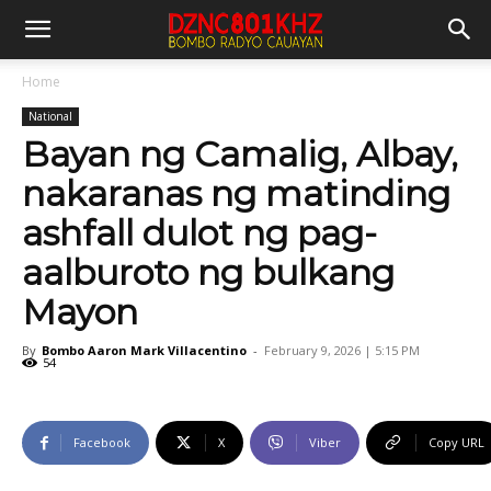
Home
National
Bayan ng Camalig, Albay,
nakaranas ng matinding
ashfall dulot ng pag-
aalburoto ng bulkang
Mayon
By
Bombo Aaron Mark Villacentino
-
February 9, 2026 | 5:15 PM
54
Facebook
X
Viber
Copy URL