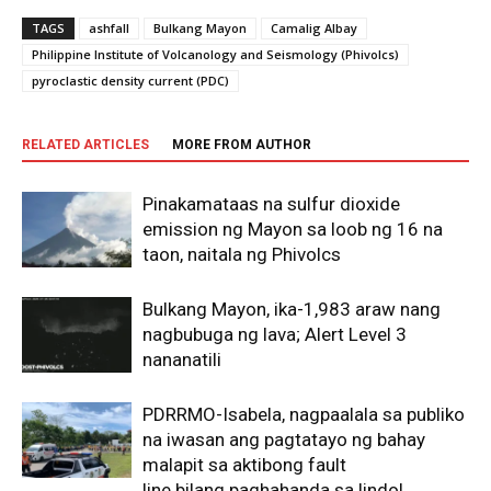
TAGS
ashfall
Bulkang Mayon
Camalig Albay
Philippine Institute of Volcanology and Seismology (Phivolcs)
pyroclastic density current (PDC)
RELATED ARTICLES
MORE FROM AUTHOR
Pinakamataas na sulfur dioxide
emission ng Mayon sa loob ng 16 na
taon, naitala ng Phivolcs
Bulkang Mayon, ika-1,983 araw nang
nagbubuga ng lava; Alert Level 3
nananatili
PDRRMO-Isabela, nagpaalala sa publiko
na iwasan ang pagtatayo ng bahay
malapit sa aktibong fault
line bilang paghahanda sa lindol