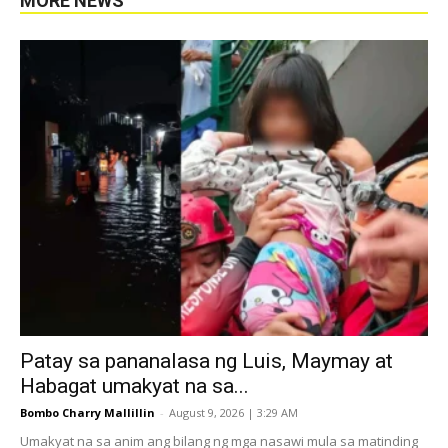
MORE NEWS
Patay sa pananalasa ng Luis, Maymay at
Habagat umakyat na sa...
Bombo Charry Mallillin
-
August 9, 2026 | 3:29 AM
Umakyat na sa anim ang bilang ng mga nasawi mula sa matinding