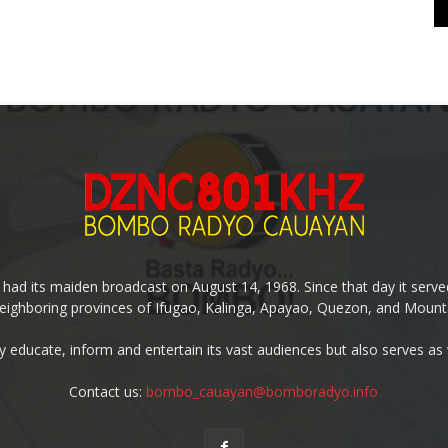
 its maiden broadcast on August 14, 1968. Since that day it served
eighboring provinces of Ifugao, Kalinga, Apayao, Quezon, and Mount
y educate, inform and entertain its vast audiences but also serves as
Contact us:
bombo_cauayan@bomboradyo.info