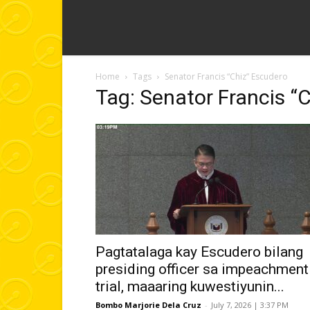
Home
Tags
Senator Francis “Chiz” Escudero
Tag: Senator Francis “
Pagtatalaga kay Escudero bilang
presiding officer sa impeachment
trial, maaaring kuwestiyunin...
Bombo Marjorie Dela Cruz
-
July 7, 2026 | 3:37 PM