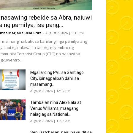
 nasawing rebelde sa Abra, naiuwi
a ng pamilya; isa pang...
mbo Marjorie Dela Cruz
-
August 7, 2026 | 6:31 PM
rmal nang naibalik sa kanilang mga pamilya ang
a labi ng dalawa sa tatlong miyembro ng
mmunist Terrorist Group (CTG) na nasawi sa
gkuwentro...
Mga laro ng PVL sa Santiago
City, ipinagpaliban dahil sa
masamang...
August 7, 2026 | 12:17 PM
Tambalan nina Alex Eala at
Venus Williams, maagang
nalaglag sa National...
August 7, 2026 | 11:08 AM
Sen. Gatchalian, nais ipa-audit sa