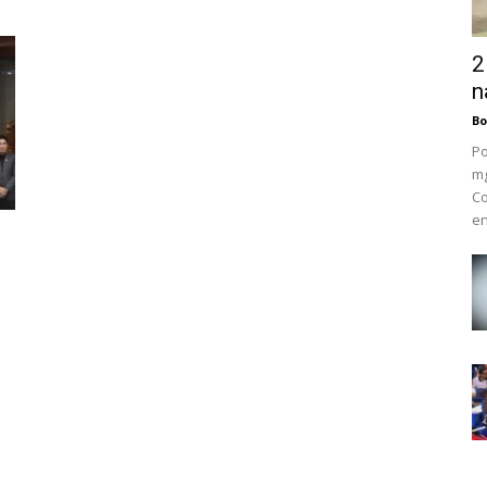
2
n
Bo
Po
mg
Co
en