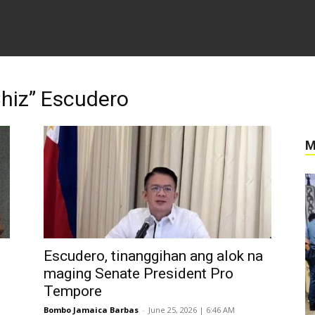
Chiz” Escudero
M
Escudero, tinanggihan ang alok na
maging Senate President Pro
Tempore
Bombo Jamaica Barbas
-
June 25, 2026 | 6:46 AM