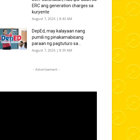
ERC ang generation charges sa
kuryente
August 7, 2026 | 8:43 AM
DepEd, may kalayaan nang
pumili ng pinakamabisang
paraan ng pagtuturo sa...
August 7, 2026 | 8:39 AM
- Advertisement -