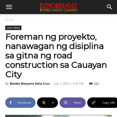
Home
Local News
Foreman ng proyekto,
nanawagan ng disiplina
sa gitna ng road
construction sa Cauayan
City
By
Bombo Marjorie Dela Cruz
-
July 7, 2026 | 3:20 PM
222
Facebook
X
Viber
Copy URL