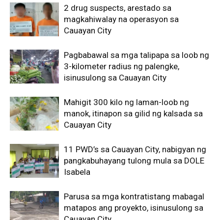
2 drug suspects, arestado sa
magkahiwalay na operasyon sa
Cauayan City
Pagbabawal sa mga talipapa sa loob ng
3-kilometer radius ng palengke,
isinusulong sa Cauayan City
Mahigit 300 kilo ng laman-loob ng
manok, itinapon sa gilid ng kalsada sa
Cauayan City
11 PWD’s sa Cauayan City, nabigyan ng
pangkabuhayang tulong mula sa DOLE
Isabela
Parusa sa mga kontratistang mabagal
matapos ang proyekto, isinusulong sa
Cauayan City