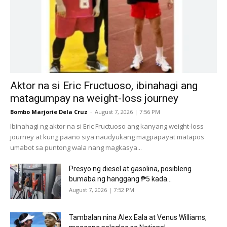
Aktor na si Eric Fructuoso, ibinahagi ang
matagumpay na weight-loss journey
Bombo Marjorie Dela Cruz
-
August 7, 2026 | 7:56 PM
Ibinahagi ng aktor na si Eric Fructuoso ang kanyang weight-loss
journey at kung paano siya naudyukang magpapayat matapos
umabot sa puntong wala nang magkasya...
Presyo ng diesel at gasolina, posibleng
bumaba ng hanggang ₱5 kada...
August 7, 2026 | 7:52 PM
Tambalan nina Alex Eala at Venus Williams,