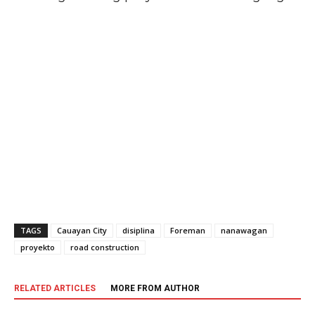
TAGS
Cauayan City
disiplina
Foreman
nanawagan
proyekto
road construction
RELATED ARTICLES
MORE FROM AUTHOR