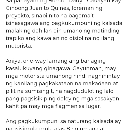
Sa panayam ng Bombo Radyo Cauayan kay
Ginoong Juanito Quines, foreman ng
proyekto, sinabi nito na bagama’t
isinasagawa ang pagkukumpuni ng kalsada,
malaking dahilan din umano ng matinding
trapiko ang kawalan ng disiplina ng ilang
motorista.
Aniya, one-way lamang ang bahaging
kasalukuyang ginagawa. Gayunman, may
mga motorista umanong hindi naghihintay
ng kanilang pagkakataon na makadaan at
pilit na sumisingit, na nagdudulot ng lalo
pang pagsisikip ng daloy ng mga sasakyan
kahit pa may mga flagmen sa lugar.
Ang pagkukumpuni sa naturang kalsada ay
nagsisimula mula alas-8 ng umaga at