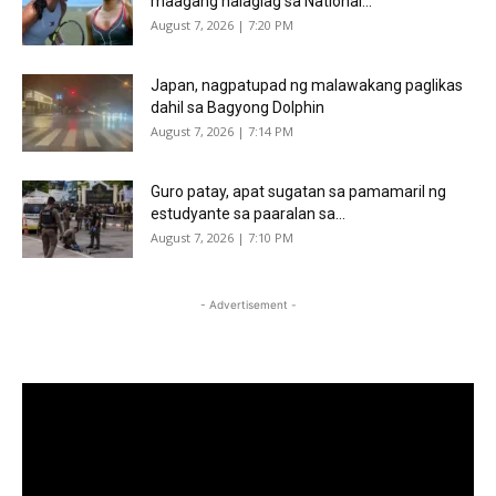
maagang nalaglag sa National...
August 7, 2026 | 7:20 PM
Japan, nagpatupad ng malawakang paglikas
dahil sa Bagyong Dolphin
August 7, 2026 | 7:14 PM
Guro patay, apat sugatan sa pamamaril ng
estudyante sa paaralan sa...
August 7, 2026 | 7:10 PM
- Advertisement -