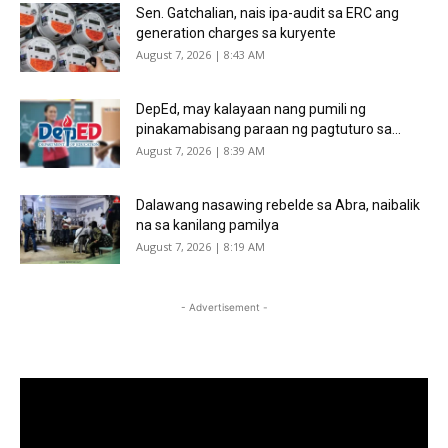
Sen. Gatchalian, nais ipa-audit sa ERC ang
generation charges sa kuryente
August 7, 2026 | 8:43 AM
DepEd, may kalayaan nang pumili ng
pinakamabisang paraan ng pagtuturo sa...
August 7, 2026 | 8:39 AM
Dalawang nasawing rebelde sa Abra, naibalik
na sa kanilang pamilya
August 7, 2026 | 8:19 AM
- Advertisement -