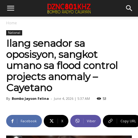
Home
National
Ilang senador sa
oposisyon, sangkot
umano sa flood control
projects anomaly –
Cayetano
By
Bombo Jayson Felina
-
June 4, 2026 | 5:37 AM
53
Facebook
X
Viber
Copy URL