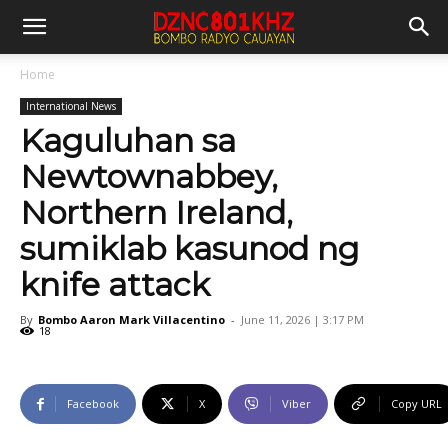
Home
International News
Kaguluhan sa
Newtownabbey,
Northern Ireland,
sumiklab kasunod ng
knife attack
By
Bombo Aaron Mark Villacentino
-
June 11, 2026 | 3:17 PM
18
Facebook
X
Viber
Copy URL