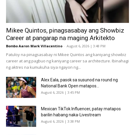
Mikee Quintos, pinagsasabay ang Showbiz
Career at pangarap na maging Arkitekto
Bombo Aaron Mark Villacentino
-
August 6, 2026 | 3:48 PM
Patuloy na pinagsasabay ni Mikee Quintos ang kaniyang showbiz
career at ang pagbuo ng kaniyang career sa architecture. Ibinahagi
ng aktres na kumukuha siya ngayon ng...
Alex Eala, pasok sa susunod na round ng
National Bank Open matapos...
August 6, 2026 | 3:45 PM
Mexican TikTok Influencer, patay matapos
barilin habang naka-Livestream
August 6, 2026 | 3:38 PM