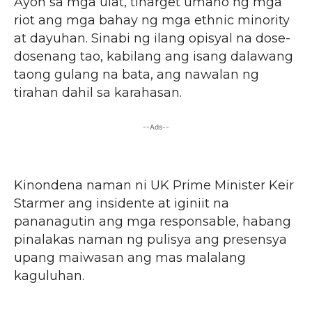
Ayon sa mga ulat, tinarget umano ng mga
riot ang mga bahay ng mga ethnic minority
at dayuhan. Sinabi ng ilang opisyal na dose-
dosenang tao, kabilang ang isang dalawang
taong gulang na bata, ang nawalan ng
tirahan dahil sa karahasan.
--Ads--
Kinondena naman ni UK Prime Minister Keir
Starmer ang insidente at iginiit na
pananagutin ang mga responsable, habang
pinalakas naman ng pulisya ang presensya
upang maiwasan ang mas malalang
kaguluhan.