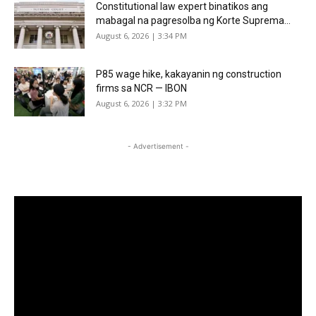
Constitutional law expert binatikos ang
mabagal na pagresolba ng Korte Suprema...
August 6, 2026 | 3:34 PM
P85 wage hike, kakayanin ng construction
firms sa NCR — IBON
August 6, 2026 | 3:32 PM
- Advertisement -