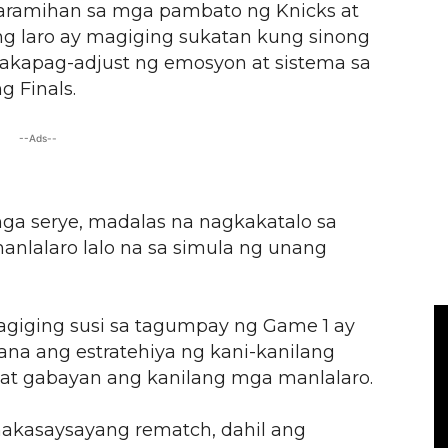
karamihan sa mga pambato ng Knicks at
ng laro ay magiging sukatan kung sinong
akapag-adjust ng emosyon at sistema sa
g Finals.
--Ads--
mga serye, madalas na nagkakatalo sa
nlalaro lalo na sa simula ng unang
agiging susi sa tagumpay ng Game 1 ay
na ang estratehiya ng kani-kanilang
 at gabayan ang kanilang mga manlalaro.
makasaysayang rematch, dahil ang