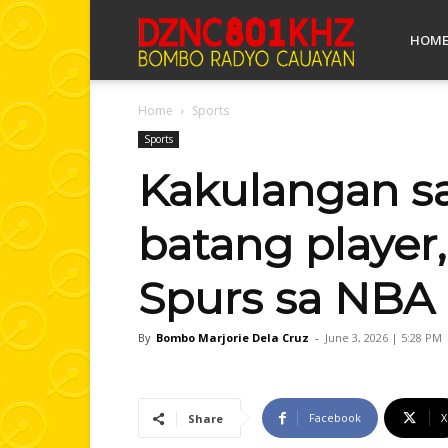
Bombo
HOM
Home
Sports
Radyo
Sports
Kakulangan sa
Cauayan
batang player,
Spurs sa NBA 
By
Bombo Marjorie Dela Cruz
-
June 3, 2026 | 5:28 PM
Facebook
X
Share