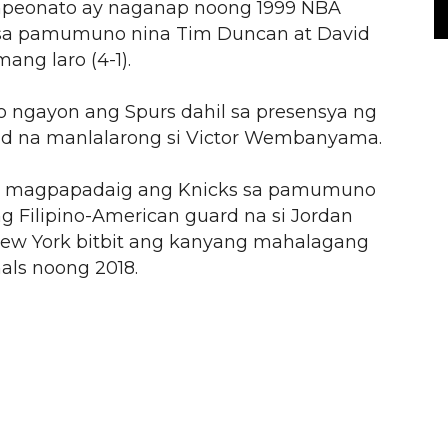
mpeonato ay naganap noong 1999 NBA
rs sa pamumuno nina Tim Duncan at David
ang laro (4-1).
 ngayon ang Spurs dahil sa presensya ng
d na manlalarong si Victor Wembanyama.
i magpapadaig ang Knicks sa pamumuno
ng Filipino-American guard na si Jordan
New York bitbit ang kanyang mahalagang
als noong 2018.