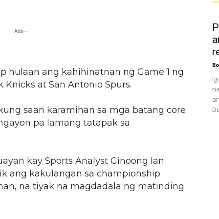
P
--Ads--
a
r
Bo
ap hulaan ang kahihinatnan ng Game 1 ng
Ig
 Knicks at San Antonio Spurs.
na
an
o kung saan karamihan sa mga batang core
Du
ngayon pa lamang tatapak sa
yan kay Sports Analyst Ginoong Ian
alik ang kakulangan sa championship
an, na tiyak na magdadala ng matinding