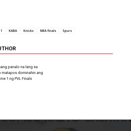
 1
KABA
Knicks
NBA finals
Spurs
UTHOR
sang panalo na lang sa
 matapos dominahin ang
ame 1 ng PVL Finals