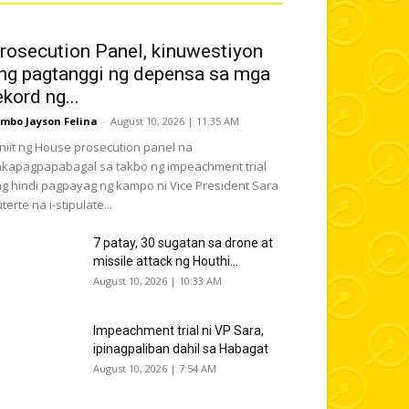
rosecution Panel, kinuwestiyon
ng pagtanggi ng depensa sa mga
ekord ng...
mbo Jayson Felina
-
August 10, 2026 | 11:35 AM
iniit ng House prosecution panel na
kapagpapabagal sa takbo ng impeachment trial
g hindi pagpayag ng kampo ni Vice President Sara
terte na i-stipulate...
7 patay, 30 sugatan sa drone at
missile attack ng Houthi...
August 10, 2026 | 10:33 AM
Impeachment trial ni VP Sara,
ipinagpaliban dahil sa Habagat
August 10, 2026 | 7:54 AM