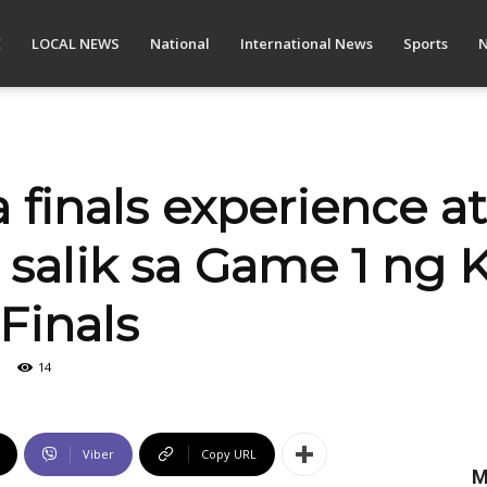
E
LOCAL NEWS
National
International News
Sports
N
 finals experience 
 salik sa Game 1 ng K
Finals
14
Viber
Copy URL
M