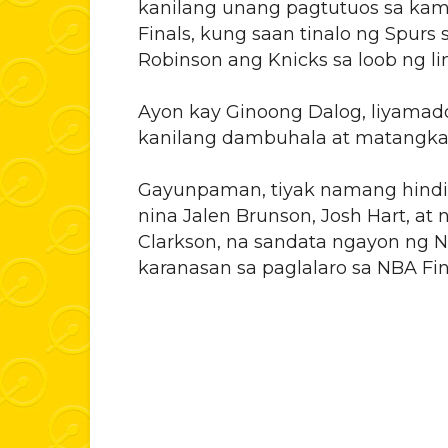
kanilang unang pagtutuos sa ka
Finals, kung saan tinalo ng Spu
Robinson ang Knicks sa loob ng lim
Ayon kay Ginoong Dalog, liyamado
kanilang dambuhala at matangka
Gayunpaman, tiyak namang hind
nina Jalen Brunson, Josh Hart, at 
Clarkson, na sandata ngayon ng 
karanasan sa paglalaro sa NBA Fin