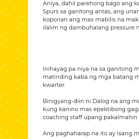
Aniya, dahil parehong bago ang 
Spurs sa ganitong antas, ang una
koponan ang mas mabilis na mak
ilalim ng dambuhalang pressure n
Inihayag pa niya na sa ganitong 
matinding kaba ng mga batang ma
kwarter.
Binigyang-diin ni Dalog na ang m
kung kanino mas epektibong gaga
coaching staff upang pakalmahin
Ang paghaharap na ito ay isang 