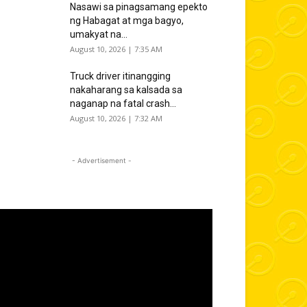
Nasawi sa pinagsamang epekto
ng Habagat at mga bagyo,
umakyat na...
August 10, 2026 | 7:35 AM
Truck driver itinangging
nakaharang sa kalsada sa
naganap na fatal crash...
August 10, 2026 | 7:32 AM
- Advertisement -