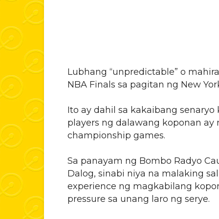
Lubhang “unpredictable” o mahir
NBA Finals sa pagitan ng New York
Ito ay dahil sa kakaibang senary
players ng dalawang koponan ay 
championship games.
Sa panayam ng Bombo Radyo Caua
Dalog, sinabi niya na malaking s
experience ng magkabilang kopon
pressure sa unang laro ng serye.