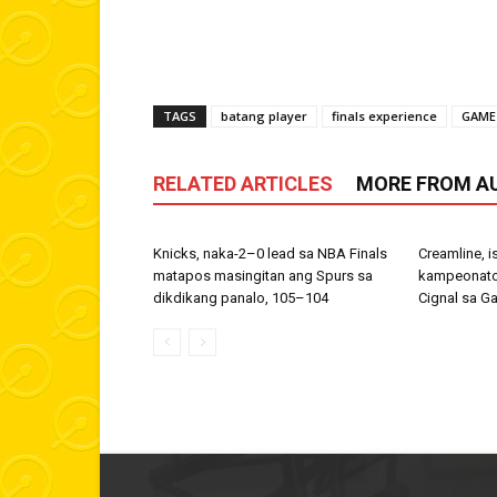
TAGS
batang player
finals experience
GAME
RELATED ARTICLES
MORE FROM A
Knicks, naka-2–0 lead sa NBA Finals
Creamline, i
matapos masingitan ang Spurs sa
kampeonato
dikdikang panalo, 105–104
Cignal sa G