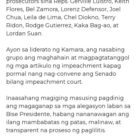
prosecutors sina Reps. Gerville Luistro, Keith
Flores, Bel Zamora, Lorenz Defensor, Joel
Chua, Leila de Lima, Chel Diokno, Terry
Ridon, Rodge Gutierrez, Kaka Bag-ao, at
Lordan Suan.
Ayon sa liderato ng Kamara, ang nasabing
grupo ang maghahain at magpagtatanggol
ng mga artikulo ng impeachment kapag
pormal nang nag-convene ang Senado
bilang impeachment court.
Inaasahang magiging masusing pagdinig
ang magaganap sa mga alegasyon laban sa
Bise Presidente, habang nananawagan ang
ilang mambabatas ng patas, malinaw, at
transparent na proseso ng paglilitis.