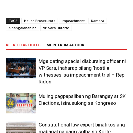
TAGS
House Prosecutors
impeachment
Kamara
pinangalanan na
VP Sara Duterte
RELATED ARTICLES
MORE FROM AUTHOR
Mga dating special disbursing officer ni
VP Sara, ihaharap bilang ‘hostile
witnesses’ sa impeachment trial – Rep.
Ridon
Muling pagpapaliban ng Barangay at SK
Elections, isinusulong sa Kongreso
Constitutional law expert binatikos ang
mabagal na pagresolba ng Korte