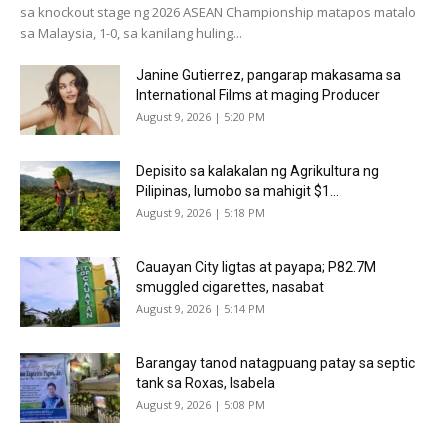
sa knockout stage ng 2026 ASEAN Championship matapos matalo
sa Malaysia, 1-0, sa kanilang huling...
Janine Gutierrez, pangarap makasama sa
International Films at maging Producer
August 9, 2026 | 5:20 PM
Depisito sa kalakalan ng Agrikultura ng
Pilipinas, lumobo sa mahigit $1...
August 9, 2026 | 5:18 PM
Cauayan City ligtas at payapa; P82.7M
smuggled cigarettes, nasabat
August 9, 2026 | 5:14 PM
Barangay tanod natagpuang patay sa septic
tank sa Roxas, Isabela
August 9, 2026 | 5:08 PM