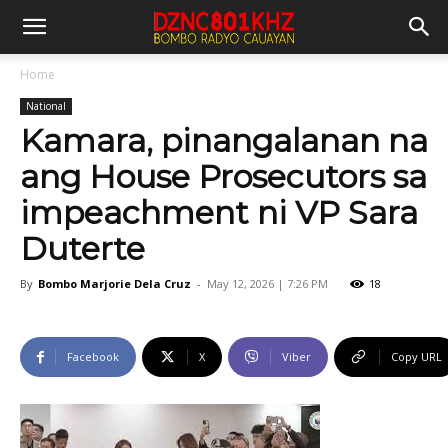
Home
National
Kamara, pinangalanan na
ang House Prosecutors sa
impeachment ni VP Sara
Duterte
By
Bombo Marjorie Dela Cruz
-
May 12, 2026 | 7:26 PM
18
Facebook
X
Viber
Copy URL