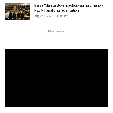
Isa sa ‘Maleta Boys’ nagbunyag ng umano’y
P25M kapalit ng recantation
August 8, 2026 | 11:05 PM
- Advertisement -