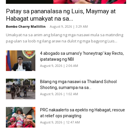
Patay sa pananalasa ng Luis, Maymay at
Habagat umakyat na sa...
Bombo Charry Mallillin
-
August 9, 2026 | 3:29 AM
Umakyat na sa anim ang bilang ng mga nasawi mula sa matinding
pag-ulan sa loob ng ilang araw na dulot ng mga bagyong Luis...
4 abogado sa umano’y ‘honeytrap’ kay Recto,
ipatatawag ng NBI
August 9, 2026 | 2:06 AM
Bilang ng mga nasawi sa Thailand School
Shooting, sumampa na sa...
August 9, 2026 | 1:02 AM
PRC nakaalerto sa epekto ng Habagat, rescue
at relief ops pinaigting
August 9, 2026 | 12:47 AM