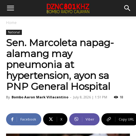
Home
National
Sen. Marcoleta napag-
alamang may
pneumonia at
hypertension, ayon sa
PNP General Hospital
By
Bombo Aaron Mark Villacentino
-
July 8, 2026 | 1:51 PM
18
Facebook
X
Viber
Copy URL