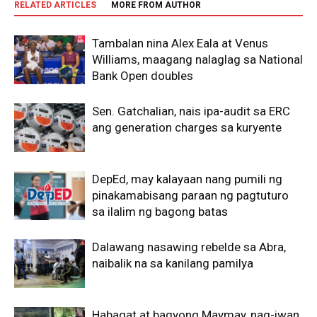
RELATED ARTICLES
MORE FROM AUTHOR
Tambalan nina Alex Eala at Venus
Williams, maagang nalaglag sa National
Bank Open doubles
Sen. Gatchalian, nais ipa-audit sa ERC
ang generation charges sa kuryente
DepEd, may kalayaan nang pumili ng
pinakamabisang paraan ng pagtuturo
sa ilalim ng bagong batas
Dalawang nasawing rebelde sa Abra,
naibalik na sa kanilang pamilya
Habagat at bagyong Maymay, nag-iwan