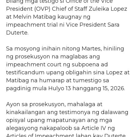
bilang mga testigo si Office of the Vice
President (OVP) Chief of Staff Zuleika Lopez
at Melvin Matibag kaugnay ng
impeachment trial ni Vice President Sara
Duterte.
Sa mosyong inihain nitong Martes, hiniling
ng prosekusyon na maglabas ang
impeachment court ng subpoena ad
testificandum upang obligahin sina Lopez at
Matibag na humarap at tumestigo sa
pagdinig mula Hulyo 13 hanggang 15, 2026.
Ayon sa prosekusyon, mahalaga at
kinakailangan ang testimonya ng dalawang
opisyal upang mapatunayan ang mga
alegasyong nakapaloob sa Article IV ng
Articles of Impeachment laban kay Duterte.