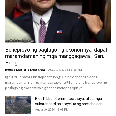
Benepisyo ng paglago ng ekonomiya, dapat
maramdaman ng mga manggagawa—Sen.
Bong...
Bombo Marjorie Dela Cruz
-
August 9, 2026 | 3:23 PM
Iginiit ni Senator Christopher “Bong” Go na dapat direktang
maramdaman ng mga manggagawang Pilipino ang benepisyo ng
paglago ng ekonomiya ng bansa matapos opisyal...
Blue Ribbon Committee sisiyasat sa mga
substandard na proyekto ng pamahalaan
August 9, 2026 | 3:08 PM