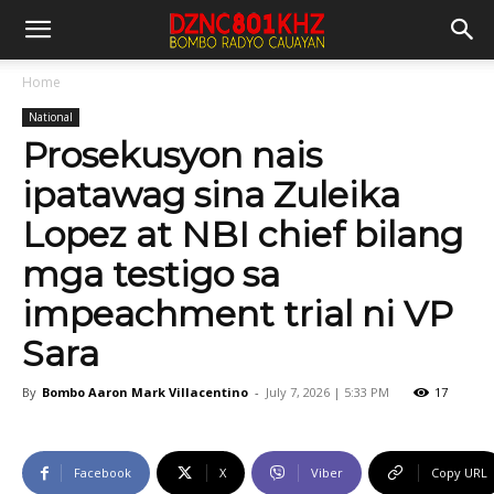
Home
National
Prosekusyon nais
ipatawag sina Zuleika
Lopez at NBI chief bilang
mga testigo sa
impeachment trial ni VP
Sara
By
Bombo Aaron Mark Villacentino
-
July 7, 2026 | 5:33 PM
17
Facebook
X
Viber
Copy URL