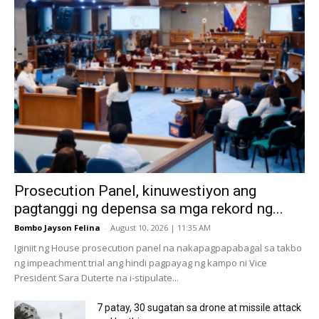
Prosecution Panel, kinuwestiyon ang
pagtanggi ng depensa sa mga rekord ng...
Bombo Jayson Felina
-
August 10, 2026 | 11:35 AM
Iginiit ng House prosecution panel na nakapagpapabagal sa takbo
ng impeachment trial ang hindi pagpayag ng kampo ni Vice
President Sara Duterte na i-stipulate...
7 patay, 30 sugatan sa drone at missile attack