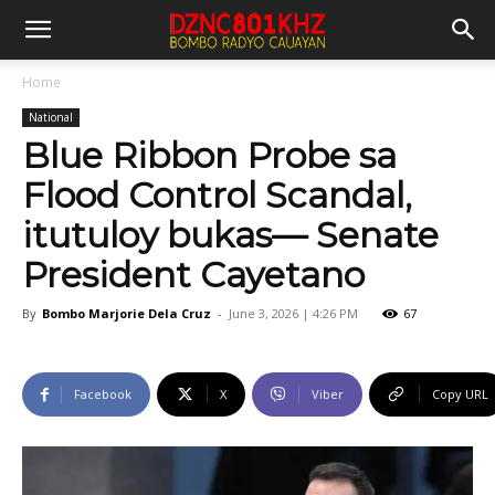
Home
National
Blue Ribbon Probe sa
Flood Control Scandal,
itutuloy bukas— Senate
President Cayetano
By
Bombo Marjorie Dela Cruz
-
June 3, 2026 | 4:26 PM
67
Facebook
X
Viber
Copy URL