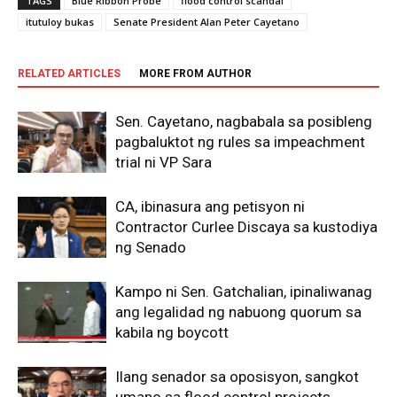
TAGS
Blue Ribbon Probe
flood control scandal
itutuloy bukas
Senate President Alan Peter Cayetano
RELATED ARTICLES
MORE FROM AUTHOR
Sen. Cayetano, nagbabala sa posibleng
pagbaluktot ng rules sa impeachment
trial ni VP Sara
CA, ibinasura ang petisyon ni
Contractor Curlee Discaya sa kustodiya
ng Senado
Kampo ni Sen. Gatchalian, ipinaliwanag
ang legalidad ng nabuong quorum sa
kabila ng boycott
Ilang senador sa oposisyon, sangkot
umano sa flood control projects