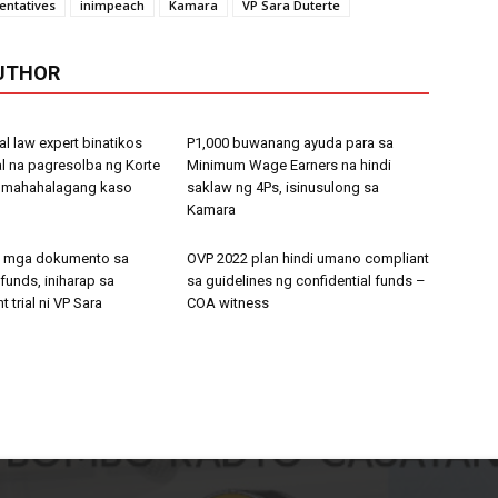
entatives
inimpeach
Kamara
VP Sara Duterte
UTHOR
al law expert binatikos
P1,000 buwanang ayuda para sa
 na pagresolba ng Korte
Minimum Wage Earners na hindi
 mahahalagang kaso
saklaw ng 4Ps, isinusulong sa
Kamara
g mga dokumento sa
OVP 2022 plan hindi umano compliant
 funds, iniharap sa
sa guidelines ng confidential funds –
trial ni VP Sara
COA witness