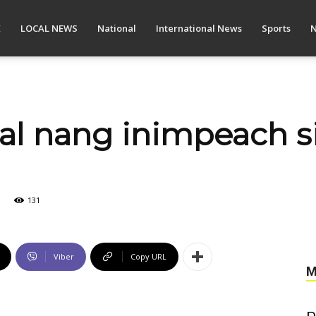
E
LOCAL NEWS
National
International News
Sports
N
l nang inimpeach si
131
Viber
Copy URL
M