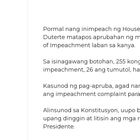
Pormal nang inimpeach ng House o
Duterte matapos aprubahan ng m
of Impeachment laban sa kanya.
Sa isinagawang botohan, 255 kon
impeachment, 26 ang tumutol, ha
Kasunod ng pag-apruba, agad nang
ang impeachment complaint para s
Alinsunod sa Konstitusyon, uupo
upang dinggin at litisin ang mga 
Presidente.