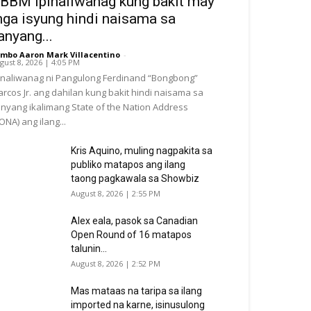
BBM ipinaliwanag kung bakit may
ga isyung hindi naisama sa
anyang...
mbo Aaron Mark Villacentino
-
gust 8, 2026 | 4:05 PM
inaliwanag ni Pangulong Ferdinand “Bongbong”
rcos Jr. ang dahilan kung bakit hindi naisama sa
nyang ikalimang State of the Nation Address
ONA) ang ilang...
Kris Aquino, muling nagpakita sa
publiko matapos ang ilang
taong pagkawala sa Showbiz
August 8, 2026 | 2:55 PM
Alex eala, pasok sa Canadian
Open Round of 16 matapos
talunin...
August 8, 2026 | 2:52 PM
Mas mataas na taripa sa ilang
imported na karne, isinusulong