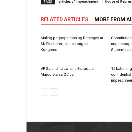
TAGS
articles of impeachment
House of Repres
RELATED ARTICLES
MORE FROM A
Muling pagpapaliban ng Barangay at
Constitution
SK Elections, isinusulong sa
ang mabagal
Kongreso
Suprema sa
VP Sara, dinalaw sina Estrada at
15 kahon n
Marcoleta sa QC Jail
confidential
impeachment 