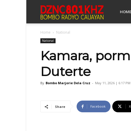
Bombo
HOM
Home
National
Radyo
National
Kamara, porma
Cauayan
Duterte
By
Bombo Marjorie Dela Cruz
-
May 11, 2026 | 6:17 PM
Facebook
X
Share