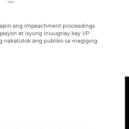
--Ads--
apin ang impeachment proceedings
asyon at isyung iniuugnay kay VP
 nakatutok ang publiko sa magiging