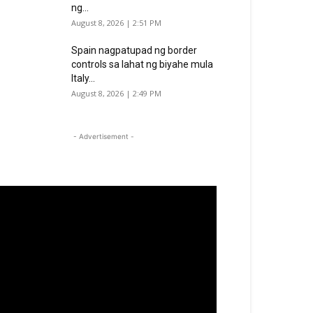
ng...
August 8, 2026 | 2:51 PM
Spain nagpatupad ng border
controls sa lahat ng biyahe mula
Italy...
August 8, 2026 | 2:49 PM
- Advertisement -