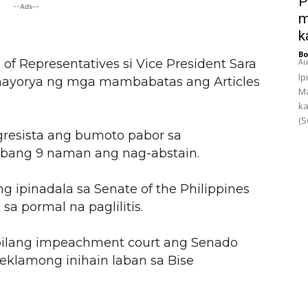
P
--Ads--
m
k
Bo
f Representatives si Vice President Sara
Au
Ip
ayorya ng mga mambabatas ang Articles
Ma
ka
(S
gresista ang bumoto pabor sa
bang 9 naman ang nag-abstain.
 ipinadala sa Senate of the Philippines
a pormal na paglilitis.
 bilang impeachment court ang Senado
reklamong inihain laban sa Bise