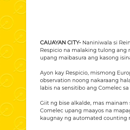
CAUAYAN CITY-
Naniniwala si Rei
Respicio na malaking tulong ang
upang maibasura ang kasong isin
Ayon kay Respicio, mismong Euro
observation noong nakaraang hal
labis na sensitibo ang Comelec s
Giit ng bise alkalde, mas maina
Comelec upang maayos na mapag
kaugnay ng automated counting 