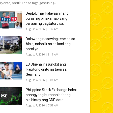
ryente, partikular sa mga gastusing...
DepEd, may kalayaan nang
pumili ng pinakamabisang
paraan ng pagtuturo sa...
August 7, 2026 | 8:39 AM
Dalawang nasawing rebelde sa
Abra, naibalik na sa kanilang
pamilya
August 7, 2026 | 8:19 AM
EJ Obiena, nasungkit ang
ikapitong ginto ng taon sa
Germany
August 7, 2026 | 8:04 AM
Philippine Stock Exchange Index
bahagyang bumaba habang
hinihintay ang GDP data...
August 7, 2026 | 7:59 AM