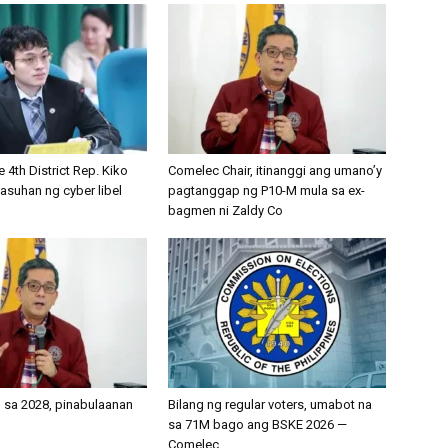
e 4th District Rep. Kiko
Comelec Chair, itinanggi ang umano’y
asuhan ng cyber libel
pagtanggap ng P10-M mula sa ex-
bagmen ni Zaldy Co
’ sa 2028, pinabulaanan
Bilang ng regular voters, umabot na
sa 71M bago ang BSKE 2026 —
Comelec