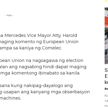
--Ads--
na Mercedes Vice Mayor Atty. Harold
 naging komento ng European Union
ampa sa kaniya ng Comelec.
pean Union na nagsagawa ng election
alan ang nagsabing hindi dapat maging
S
a mga komentong ibinabato sa kanila.
E
k
m sana kung nakipag-dayalogo ang
Bo
-usapan ang kanyang mga obserbasyon
Na
machines.
sa
ma