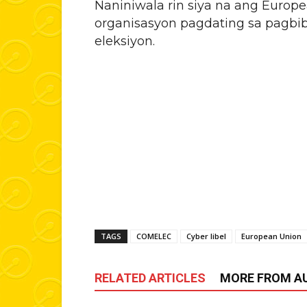
Naniniwala rin siya na ang Europ
organisasyon pagdating sa pagbib
eleksiyon.
TAGS
COMELEC
Cyber libel
European Union
RELATED ARTICLES
MORE FROM A