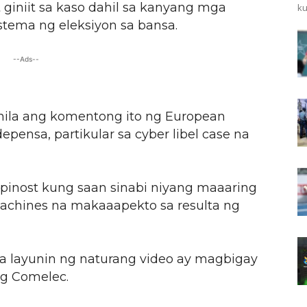
t giniit sa kaso dahil sa kanyang mga
ku
tema ng eleksiyon sa bansa.
--Ads--
nila ang komentong ito ng European
pensa, partikular sa cyber libel case na
ipinost kung saan sinabi niyang maaaring
achines na makaaapekto sa resulta ng
a layunin ng naturang video ay magbigay
ng Comelec.