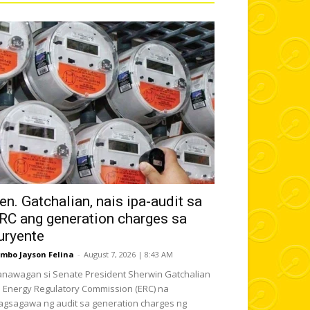
en. Gatchalian, nais ipa-audit sa
RC ang generation charges sa
uryente
mbo Jayson Felina
-
August 7, 2026 | 8:43 AM
nawagan si Senate President Sherwin Gatchalian
 Energy Regulatory Commission (ERC) na
gsagawa ng audit sa generation charges ng