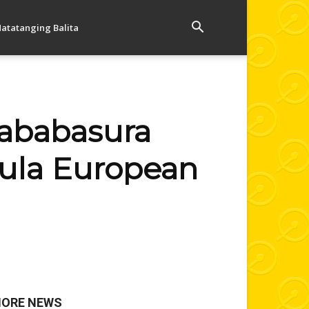
atatanging Balita
ababasura
ula European
ORE NEWS