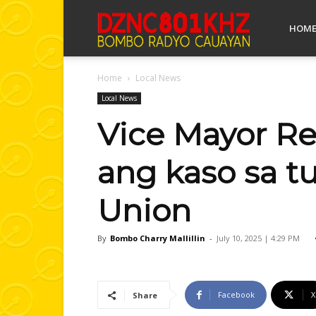
Bombo
HOM
Home
Local News
Radyo
Local News
Vice Mayor R
Cauayan
ang kaso sa 
Union
By
Bombo Charry Mallillin
-
July 10, 2025 | 4:29 PM
Facebook
X
Share