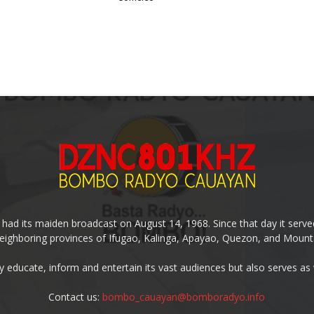
 its maiden broadcast on August 14, 1968. Since that day it served
eighboring provinces of Ifugao, Kalinga, Apayao, Quezon, and Mount
y educate, inform and entertain its vast audiences but also serves as
Contact us:
bombo_cauayan@bomboradyo.info