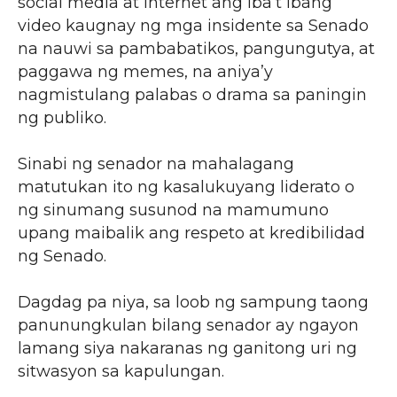
social media at internet ang iba’t ibang
video kaugnay ng mga insidente sa Senado
na nauwi sa pambabatikos, pangungutya, at
paggawa ng memes, na aniya’y
nagmistulang palabas o drama sa paningin
ng publiko.
Sinabi ng senador na mahalagang
matutukan ito ng kasalukuyang liderato o
ng sinumang susunod na mamumuno
upang maibalik ang respeto at kredibilidad
ng Senado.
Dagdag pa niya, sa loob ng sampung taong
panunungkulan bilang senador ay ngayon
lamang siya nakaranas ng ganitong uri ng
sitwasyon sa kapulungan.