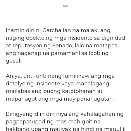
--Ads--
Inamin din ni Gatchalian na malaki ang
naging epekto ng mga insidente sa dignidad
at reputasyon ng Senado, lalo na matapos
ang naganap na pamamaril sa loob ng
gusali.
Aniya, unti-unti nang lumilinaw ang mga
detalye ng insidente kaya mahalagang
mailabas ang buong katotohanan at
mapanagot ang mga may pananagutan.
Binigyang-diin din niya ang kahalagahan ng
pagpapatupad ng mas mahigpit na
hakbang upang matiyak na hindi na mauulit