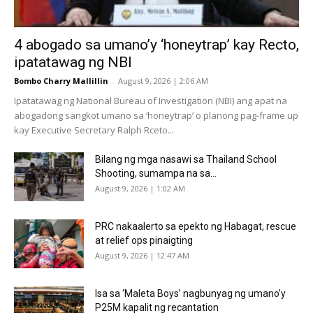
4 abogado sa umano’y ‘honeytrap’ kay Recto,
ipatatawag ng NBI
Bombo Charry Mallillin
-
August 9, 2026 | 2:06 AM
Ipatatawag ng National Bureau of Investigation (NBI) ang apat na
abogadong sangkot umano sa ‘honeytrap’ o planong pag-frame up
kay Executive Secretary Ralph Rceto...
Bilang ng mga nasawi sa Thailand School
Shooting, sumampa na sa...
August 9, 2026 | 1:02 AM
PRC nakaalerto sa epekto ng Habagat, rescue
at relief ops pinaigting
August 9, 2026 | 12:47 AM
Isa sa ‘Maleta Boys’ nagbunyag ng umano’y
P25M kapalit ng recantation