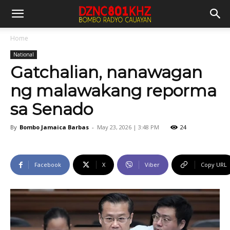
Home
National
Gatchalian, nanawagan
ng malawakang reporma
sa Senado
By
Bombo Jamaica Barbas
-
May 23, 2026 | 3:48 PM
24
Facebook
X
Viber
Copy URL