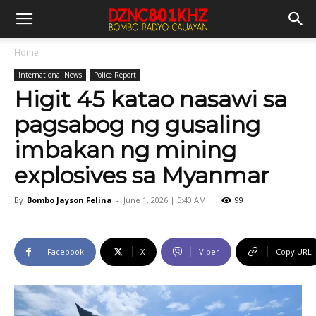
Home
International News
Police Report
Higit 45 katao nasawi sa
pagsabog ng gusaling
imbakan ng mining
explosives sa Myanmar
By
Bombo Jayson Felina
-
June 1, 2026 | 5:40 AM
99
Facebook
X
Viber
Copy URL