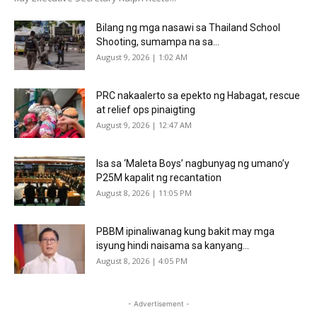
Bilang ng mga nasawi sa Thailand School
Shooting, sumampa na sa...
August 9, 2026 | 1:02 AM
PRC nakaalerto sa epekto ng Habagat, rescue
at relief ops pinaigting
August 9, 2026 | 12:47 AM
Isa sa ‘Maleta Boys’ nagbunyag ng umano’y
P25M kapalit ng recantation
August 8, 2026 | 11:05 PM
PBBM ipinaliwanag kung bakit may mga
isyung hindi naisama sa kanyang...
August 8, 2026 | 4:05 PM
- Advertisement -