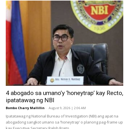
4 abogado sa umano’y ‘honeytrap’ kay Recto,
ipatatawag ng NBI
Bombo Charry Mallillin
-
August 9, 2026 | 2:06 AM
Ipatatawag ng National Bureau of Investigation (NBI) ang apat na
abogadong sangkot umano sa ‘honeytrap’ o planong pag-frame up
kay Executive Secretary Ralph Rceto...