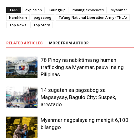
TAGS
explosion
Kaungtup
mining explosives
Myanmar
Namhkam
pagsabog
Ta’ang National Liberation Army (TNLA)
Top News
Top Story
RELATED ARTICLES
MORE FROM AUTHOR
78 Pinoy na nabiktima ng human
trafficking sa Myanmar, pauwi na ng
Pilipinas
14 sugatan sa pagsabog sa
Magsaysay, Baguio City; Suspek,
arestado
Myanmar nagpalaya ng mahigit 6,100
bilanggo