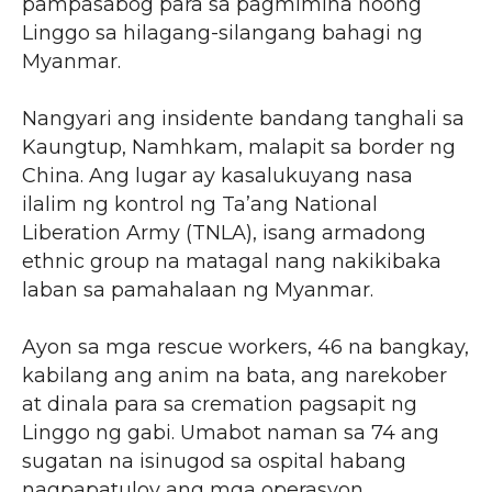
pampasabog para sa pagmimina noong
Linggo sa hilagang-silangang bahagi ng
Myanmar.
Nangyari ang insidente bandang tanghali sa
Kaungtup, Namhkam, malapit sa border ng
China. Ang lugar ay kasalukuyang nasa
ilalim ng kontrol ng Ta’ang National
Liberation Army (TNLA), isang armadong
ethnic group na matagal nang nakikibaka
laban sa pamahalaan ng Myanmar.
Ayon sa mga rescue workers, 46 na bangkay,
kabilang ang anim na bata, ang narekober
at dinala para sa cremation pagsapit ng
Linggo ng gabi. Umabot naman sa 74 ang
sugatan na isinugod sa ospital habang
nagpapatuloy ang mga operasyon.