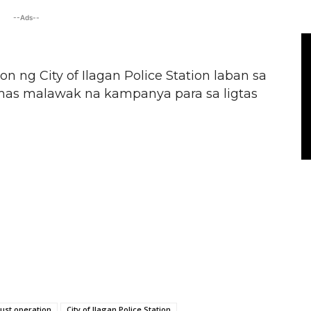
--Ads--
n ng City of Ilagan Police Station laban sa
 mas malawak na kampanya para sa ligtas
ust operation
City of Ilagan Police Station