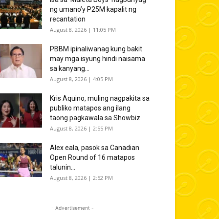
ng umano’y P25M kapalit ng
recantation
August 8, 2026 | 11:05 PM
PBBM ipinaliwanag kung bakit
may mga isyung hindi naisama
sa kanyang...
August 8, 2026 | 4:05 PM
Kris Aquino, muling nagpakita sa
publiko matapos ang ilang
taong pagkawala sa Showbiz
August 8, 2026 | 2:55 PM
Alex eala, pasok sa Canadian
Open Round of 16 matapos
talunin...
August 8, 2026 | 2:52 PM
- Advertisement -