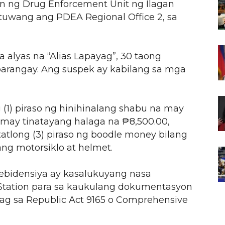
ion ng Drug Enforcement Unit ng Ilagan
atuwang ang PDEA Regional Office 2, sa
a alyas na “Alias Lapayag”, 30 taong
barangay. Ang suspek ay kabilang sa mga
(1) piraso ng hinihinalang shabu na may
 may tinatayang halaga na ₱8,500.00,
t tatlong (3) piraso ng boodle money bilang
ng motorsiklo at helmet.
ebidensiya ay kasalukuyang nasa
e Station para sa kaukulang dokumentasyon
ag sa Republic Act 9165 o Comprehensive