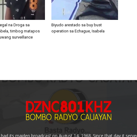
legal na Droga sa
Biyudo arestado sa buy bust
abela, timbog matapos
operation sa Echague, Isabela
uwang surveillance
 its maiden broadcast on August 14, 1968. Since that day it served