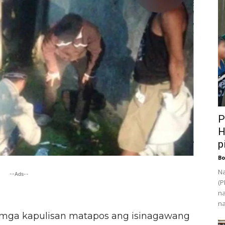
P
H
p
Bo
Na
--Ads--
(P
na
na
g mga kapulisan matapos ang isinagawang