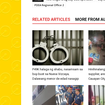
PDEA Regional Office 2
RELATED ARTICLES
MORE FROM A
P49K halaga ng shabu, nasamsam sa
Hinihinalang
buy-bust sa Nueva Vizcaya;
supplier, ar
Dalawang menor de edad nasagip
Cauayan Cit