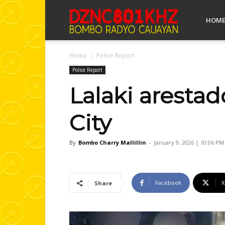
Bombo
HOM
Home
Police Report
Radyo
Police Report
Lalaki arestad
Cauayan
City
By
Bombo Charry Mallillin
-
January 9, 2026 | 10:06 PM
Facebook
X
Share