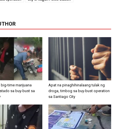
UTHOR
 big-time marijuana
Apat na pinaghihinalaang tulak ng
estado sa buy-bust sa
droga, timbog sa buy-bust operation
y
sa Santiago City