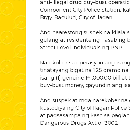
anti-illegal drug buy-bust operat
Component City Police Station, k
Brgy. Baculud, City of Ilagan.
Ang naarestong suspek na kilala s
gulang at residente ng nasabing 
Street Level Individuals ng PNP.
Narekober sa operasyon ang isang 
tinatayang bigat na 1.25 gramo na
isang (1) genuine ₱1,000.00 bill a
buy-bust money, gayundin ang isa
Ang suspek at mga narekober na 
kustodiya ng City of Ilagan Polic
at pagsasampa ng kaso sa paglab
Dangerous Drugs Act of 2002.