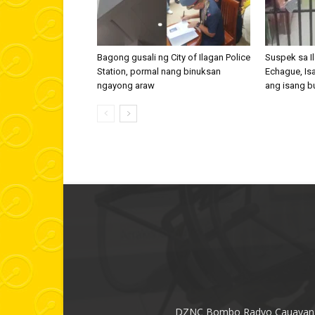
Bagong gusali ng City of Ilagan Police
Suspek sa I
Station, pormal nang binuksan
Echague, Is
ngayong araw
ang isang b
DZNC Bombo Radyo Cauayan had