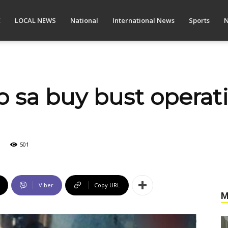
E
LOCAL NEWS
National
International News
Sports
N
o sa buy bust operat
501
Viber
Copy URL
M