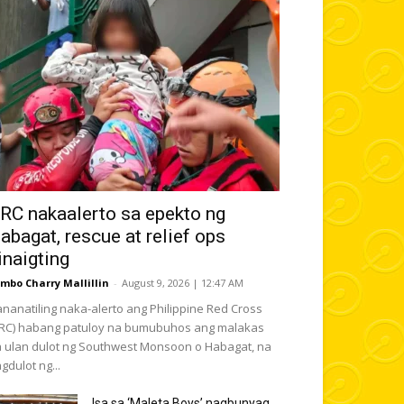
RC nakaalerto sa epekto ng
abagat, rescue at relief ops
inaigting
mbo Charry Mallillin
-
August 9, 2026 | 12:47 AM
nanatiling naka-alerto ang Philippine Red Cross
RC) habang patuloy na bumubuhos ang malakas
 ulan dulot ng Southwest Monsoon o Habagat, na
gdulot ng...
Isa sa ‘Maleta Boys’ nagbunyag