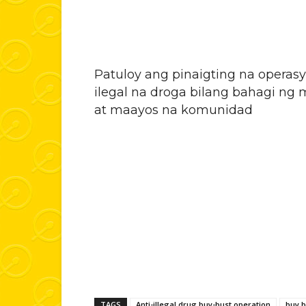
Patuloy ang pinaigting na operasyo
ilegal na droga bilang bahagi ng
at maayos na komunidad
TAGS
Anti-illegal drug buy-bust operation
buy b