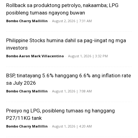
Rollback sa produktong petrolyo, nakaamba; LPG
posibleng tumaas ngayong buwan
Bombo Charry Mallillin
-
August 2, 2026 | 7:31 AM
Philippine Stocks humina dahil sa pag-iingat ng mga
investors
Bombo Aaron Mark Villacentino
-
August 1, 2026 | 3:32 PM
BSP, tinatayang 5.6% hanggang 6.6% ang inflation rate
sa July 2026
Bombo Charry Mallillin
-
August 1, 2026 | 7:08 AM
Presyo ng LPG, posibleng tumaas ng hanggang
P27/11KG tank
Bombo Charry Mallillin
-
August 1, 2026 | 4:20 AM