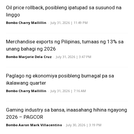
Oil price rollback, posibleng ipatupad sa susunod na
linggo
Bombo Charry Mallillin
-
July 31, 2026 | 11:49 PM
Merchandise exports ng Pilipinas, tumaas ng 13% sa
unang bahagi ng 2026
Bombo Marjorie Dela Cruz
-
July 31, 2026 | 3:47 PM
Paglago ng ekonomiya posibleng bumagal pa sa
ikalawang quarter
Bombo Charry Mallillin
-
July 31, 2026 | 7:16 AM
Gaming industry sa bansa, inaasahang hihina ngayong
2026 – PAGCOR
Bombo Aaron Mark Villacentino
-
July 30, 2026 | 3:19 PM