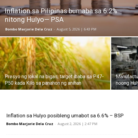
Inflation sa Pilipinas bumaba sa 6.2%
nitong Hulyo— PSA
Bombo Marjorie Dela Cruz
-
August 5, 2026 | 6:43 PM
Presyo ng lokal na bigas, target ibaba sa P47-
Manufactur
P50 kada Kilo sa panahon ng anihan
noong Hul
Inflation sa Hulyo posibleng umabot sa 6.6% – BSP
Bombo Marjorie Dela Cruz
-
August 2, 2026 | 2:47 PM